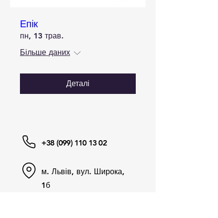
Епік
пн, 13 трав.
Більше даних
Деталі
+38 (099)
110 13 02
м. Львів, вул. Широка,
1б