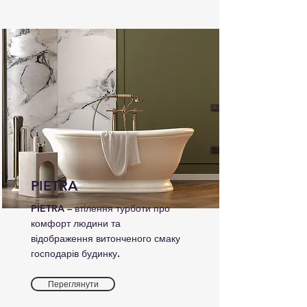
PIETRA
PIETRA – втілення турботи про
комфорт людини та
відображення витонченого смаку
господарів будинку.
Переглянути