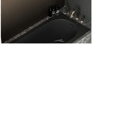
MONICA
MONICA – найуніверсальніша
ванна Water Stone з литого
каменю.
Переглянути