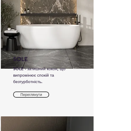
SOLE
SOLE - затишний кокон, що
випромінює спокій та
безтурботність.
Переглянути