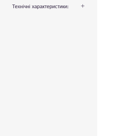
Технічні характеристики:
Максимальний розмір(ДхШхВ),
мм:
1500х1500х480
Максимальний об'єм води, л:
43
0
Бренд:
WGT
Матеріал:
високоякісний
литий акрил
Perspex® (UK)
Місце розташування:
пристінні
Тип ванни:
кутова
Виробник:
Україна
Гарантійний термін, міс:
60