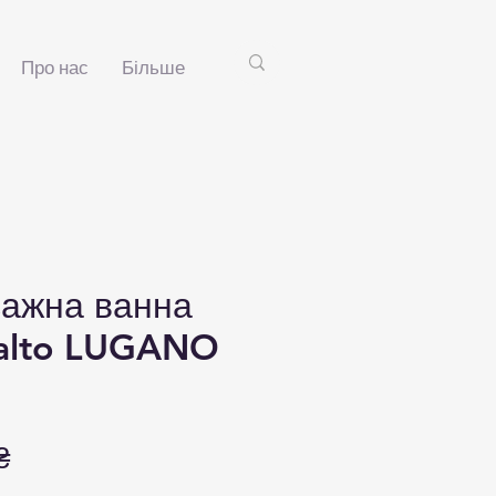
Про нас
Більше
сажна ванна
ialto LUGANO
Ціна
₴