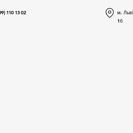
99)
110 13 02
м. Льв
1б