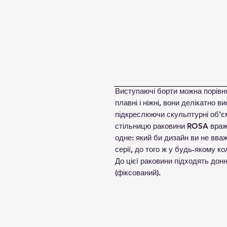
Виступаючі борти можна порівня
плавні і ніжні, вони делікатно 
підкреслюючи скульптурні об'є
стільницю раковини ROSA враж
одне: який би дизайн ви не вва
серії, до того ж у будь-якому к
До цієї раковини підходять донн
(фіксований).