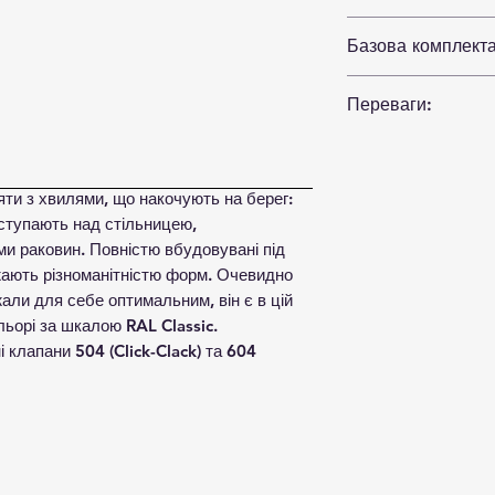
Розмір (ШхВхД), 
Базова комплекта
400х135х550
Умивальник
Переваги:
Вага, кг: 5
Матеріал MIRAS
Можливість фарбу
ти з хвилями, що накочують на берег:
216 кольорів)
виступають над стільницею,
Фарбування на вс
ми раковин. Повністю вбудовувані під
Ручне доведення 
ають різноманітністю форм. Очевидно
Гарантія до 10 ро
жали для себе оптимальним, він є в цій
ольорі за шкалою RAL Classic.
і клапани 504 (Click-Clack) та 604